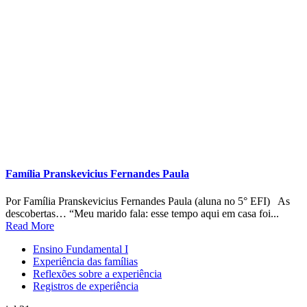
Família Conde Blanco
Por Família Conde Blanco (alunos na Pré-Escola) As
descobertas… “Eles estão brincando muito juntos, fazem os roteiros,
porque entendemos que...
Read More
Educação Infantil
Experiência das famílias
Reflexões sobre a experiência
Registros de experiência
jul 31
0