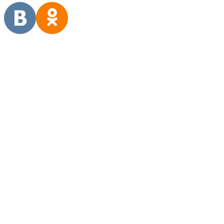
Família Montesanti Marques
Por Família Montesanti Marques (alunos no 4° e 5° EFI) O
início… “Mergulhamos no desconhecido, foi a construção de uma...
Read More
Ensino Fundamental I
Experiência das famílias
Reflexões sobre a experiência
Registros de experiência