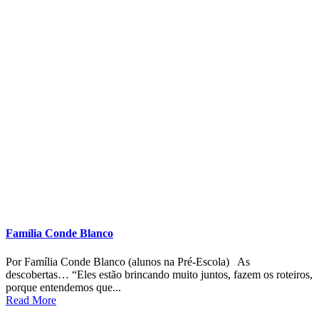
Família Ikejiri: “Os desafios de conciliar: o isolamento, o Home
e o Office nesta pandemia”
Por Karina O. Ikejiri (mãe de aluno do Pré II) Tudo começou no
dia 17 de março. Mãe do...
Read More
Educação Infantil
Experiência das famílias
Reflexões sobre a experiência
Registros de experiência
jul 31
0
Share