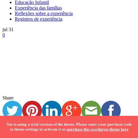
Família Traldi: “Educação tecnológica”, 10 anos em 3 meses!
Site is using a trial version of the theme. Please enter your purchase code
in theme settings to activate it or
purchase this wordpress theme here
Por Fabiana Nassif Jorge Traldi (mãe de alunos do 6° e 8° EFII) O
último dia de aula para...