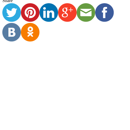
Família Pierotti Arantes
Por Família Pierotti Arantes (alunos no 1º e 8º EF) “Nós estamos
desde o dia 16 de março em...
Read More
Ensino Fundamental I
Ensino Fundamental II
Experiência das famílias
Reflexões sobre a experiência
Registros de experiência
jul 31
1
Share