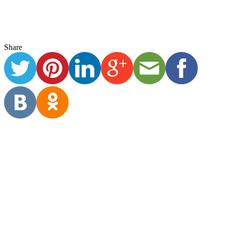
Família da Silva Costa Cortizo
Por Família da Silva Costa Cortizo (aluno no 8.º EFII) O início…
“O Victor não sai de casa desde março. Acho...
Read More
Ensino Fundamental II
Experiência das famílias
Reflexões sobre a experiência
Registros de experiência
jul 31
0
Share