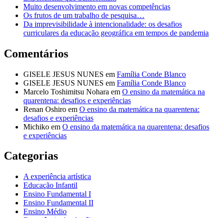
Muito desenvolvimento em novas competências
Os frutos de um trabalho de pesquisa…
Da imprevisibilidade à intencionalidade: os desafios
curriculares da educação geográfica em tempos de pandemia
Comentários
GISELE JESUS NUNES
em
Família Conde Blanco
GISELE JESUS NUNES
em
Família Conde Blanco
Marcelo Toshimitsu Nohara
em
O ensino da matemática na
quarentena: desafios e experiências
Renan Oshiro
em
O ensino da matemática na quarentena:
desafios e experiências
Michiko
em
O ensino da matemática na quarentena: desafios
e experiências
Categorias
A experiência artística
Educação Infantil
Ensino Fundamental I
Ensino Fundamental II
Ensino Médio