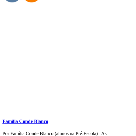
Família Ikejiri: “Os desafios de conciliar: o isolamento, o Home
e o Office nesta pandemia”
Por Karina O. Ikejiri (mãe de aluno do Pré II) Tudo começou no
dia 17 de março. Mãe do
Educação Infantil
Experiência das famílias
Reflexões sobre a experiência
Registros de experiência
Share