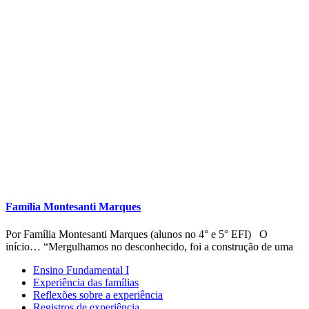
Família Montesanti Marques
Por Família Montesanti Marques (alunos no 4° e 5° EFI) O
início… “Mergulhamos no desconhecido, foi a construção de uma
Ensino Fundamental I
Experiência das famílias
Reflexões sobre a experiência
Registros de experiência
Share