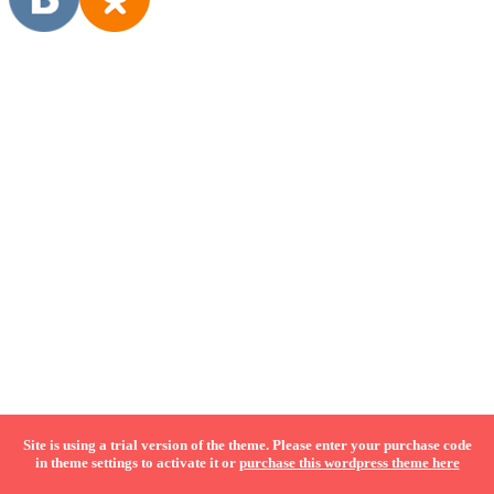
Experiência das famílias
Reflexões sobre a experiência
Registros de experiência
Share
Site is using a trial version of the theme. Please enter your purchase code
in theme settings to activate it or
purchase this wordpress theme here