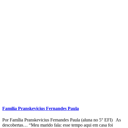
Família Conde Blanco
Por Família Conde Blanco (alunos na Pré-Escola) As
descobertas… “Eles estão brincando muito juntos, fazem os roteiros,
porque entendemos que
Educação Infantil
Experiência das famílias
Reflexões sobre a experiência
Registros de experiência