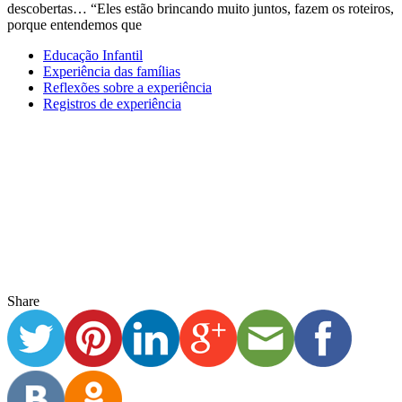
Família Traldi: “Educação tecnológica”, 10 anos em 3 meses!
Por Fabiana Nassif Jorge Traldi (mãe de alunos do 6° e 8° EFII) O
último dia de aula para
Ensino Fundamental II