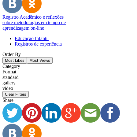
Registro Acadêmico e reflexões
sobre metodologias em tempo de
aprendizagem on-line
Educação Infantil
Registros de experiência
Order By
Most Likes
Most Views
Category
Format
standard
gallery
video
Clear Filters
Share