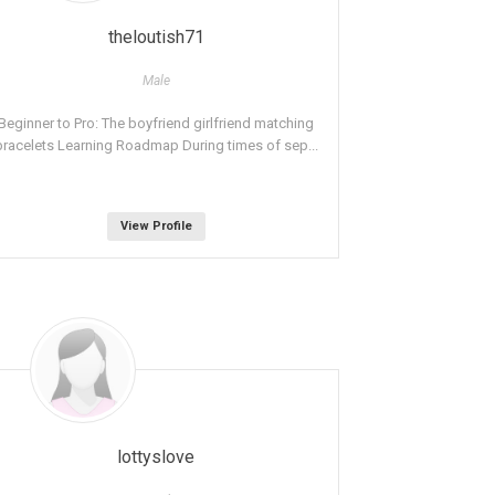
theloutish71
Male
Beginner to Pro: The boyfriend girlfriend matching
bracelets Learning Roadmap During times of sep...
View Profile
lottyslove