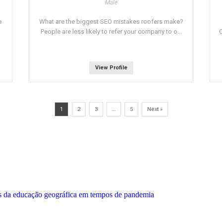
Male
e
What are the biggest SEO mistakes roofers make?
People are less likely to refer your company to o...
O
View Profile
1
2
3
…
5
Next »
ares da educação geográfica em tempos de pandemia