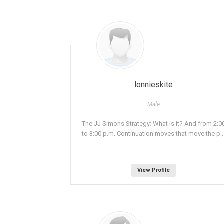
lonnieskite
Male
The JJ Simons Strategy: What is it? And from 2:0
to 3:00 p.m. Continuation moves that move the p..
View Profile