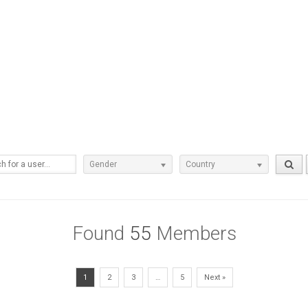
Gender
Country
Found
55
Members
1
2
3
…
5
Next »