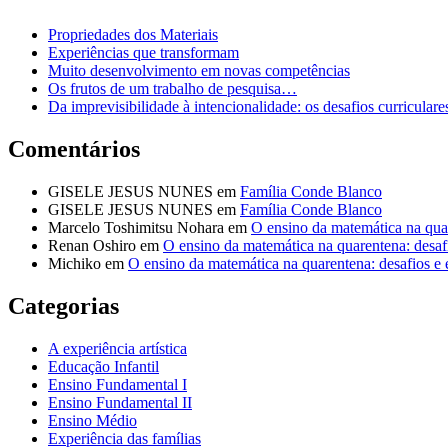
Propriedades dos Materiais
Experiências que transformam
Muito desenvolvimento em novas competências
Os frutos de um trabalho de pesquisa…
Da imprevisibilidade à intencionalidade: os desafios curricul
Comentários
GISELE JESUS NUNES
em
Família Conde Blanco
GISELE JESUS NUNES
em
Família Conde Blanco
Marcelo Toshimitsu Nohara
em
O ensino da matemática na quar
Renan Oshiro
em
O ensino da matemática na quarentena: desafi
Michiko
em
O ensino da matemática na quarentena: desafios e 
Categorias
A experiência artística
Educação Infantil
Ensino Fundamental I
Ensino Fundamental II
Ensino Médio
Experiência das famílias