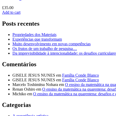
£
35.00
Add to cart
Posts recentes
Propriedades dos Materiais
Experiências que transformam
Muito desenvolvimento em novas competências
Os frutos de um trabalho de pesquisa…
Da imprevisibilidade à intencionalidade: os desafios curricul
Comentários
GISELE JESUS NUNES
em
Família Conde Blanco
GISELE JESUS NUNES
em
Família Conde Blanco
Marcelo Toshimitsu Nohara
em
O ensino da matemática na quar
Renan Oshiro
em
O ensino da matemática na quarentena: desafi
Michiko
em
O ensino da matemática na quarentena: desafios e 
Categorias
A experiência artística