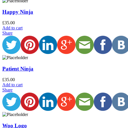
Happy Ninja
£
35.00
Add to cart
Share
Patient Ninja
£
35.00
Add to cart
Share
Woo Logo