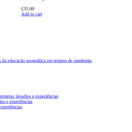
£
35.00
Add to cart
ares da educação geográfica em tempos de pandemia
entena: desafios e experiências
os e experiências
experiências