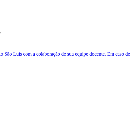
0
o São Luís com a colaboração de sua equipe docente.
Em caso de