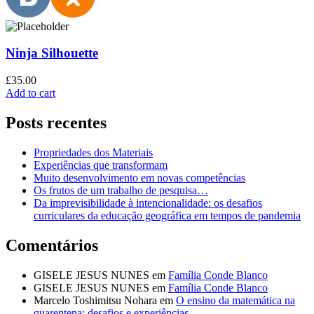
Ninja Silhouette
£
35.00
Add to cart
Posts recentes
Propriedades dos Materiais
Experiências que transformam
Muito desenvolvimento em novas competências
Os frutos de um trabalho de pesquisa…
Da imprevisibilidade à intencionalidade: os desafios
curriculares da educação geográfica em tempos de pandemia
Comentários
GISELE JESUS NUNES
em
Família Conde Blanco
GISELE JESUS NUNES
em
Família Conde Blanco
Marcelo Toshimitsu Nohara
em
O ensino da matemática na
quarentena: desafios e experiências