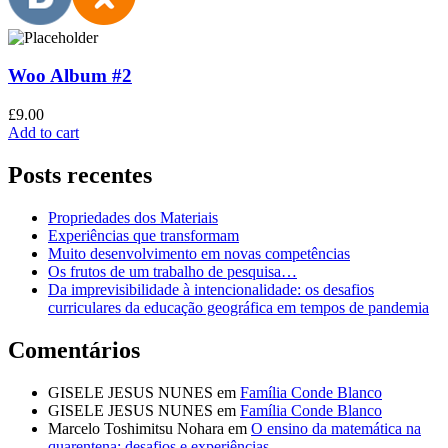
Woo Album #2
£
9.00
Add to cart
Posts recentes
Propriedades dos Materiais
Experiências que transformam
Muito desenvolvimento em novas competências
Os frutos de um trabalho de pesquisa…
Da imprevisibilidade à intencionalidade: os desafios
curriculares da educação geográfica em tempos de pandemia
Comentários
GISELE JESUS NUNES
em
Família Conde Blanco
GISELE JESUS NUNES
em
Família Conde Blanco
Marcelo Toshimitsu Nohara
em
O ensino da matemática na
quarentena: desafios e experiências