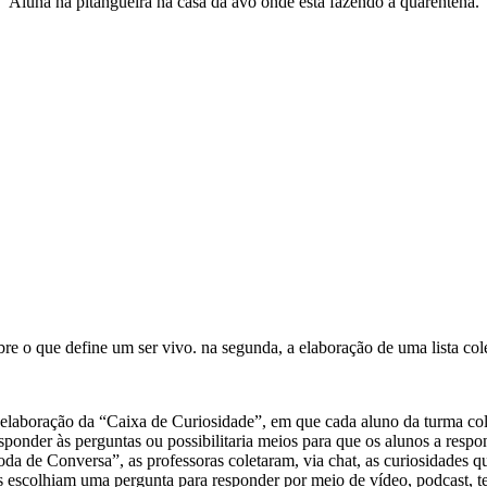
Aluna na pitangueira na casa da avó onde está fazendo a quarentena.
e o que define um ser vivo. na segunda, a elaboração de uma lista cole
a elaboração da “Caixa de Curiosidade”, em que cada aluno da turma col
responder às perguntas ou possibilitaria meios para que os alunos a res
da de Conversa”, as professoras coletaram, via chat, as curiosidades q
s escolhiam uma pergunta para responder por meio de vídeo, podcast, 