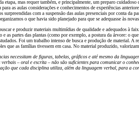
da etapa, mas requer também, e principalmente, um preparo cuidadoso d
para as aulas considerações e conhecimentos de experiências anteriore
omos surpreendidas com a suspensão das aulas presenciais por conta 
organizamos o que havia sido planejado para que se adequasse às novas
scar e produzir materiais multimídias de qualidade e adequados à faixa
o e as partes das plantas (como por exemplo, a postura da árvore: o q
tudados. Foi um trabalho intenso de busca e produção de material. A rea
les que as famílias tivessem em casa. No material produzido, valoriza
ias necessitam de figuras, tabelas, gráficos e até mesmo da linguag
erbais – oral e escrita – não são suficientes para comunicar o conhec
ação que cada disciplina utiliza, além da linguagem verbal, para a c