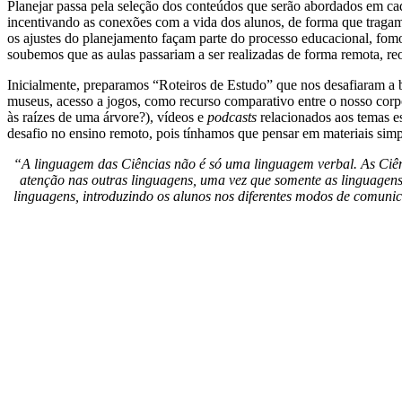
Planejar passa pela seleção dos conteúdos que serão abordados em ca
incentivando as conexões com a vida dos alunos, de forma que tragam 
os ajustes do planejamento façam parte do processo educacional, f
soubemos que as aulas passariam a ser realizadas de forma remota, re
Inicialmente, preparamos “Roteiros de Estudo” que nos desafiaram a bu
museus, acesso a jogos, como recurso comparativo entre o nosso corp
às raízes de uma árvore?), vídeos e
podcasts
relacionados aos temas es
desafio no ensino remoto, pois tínhamos que pensar em materiais simp
“A linguagem das Ciências não é só uma linguagem verbal. As Ciênc
atenção nas outras linguagens, uma vez que somente as linguagens v
linguagens, introduzindo os alunos nos diferentes modos de comunic