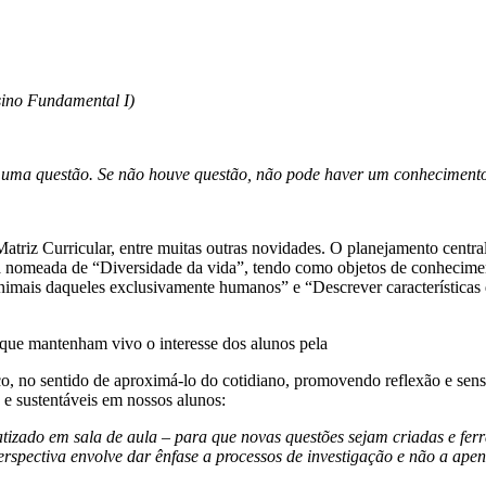
sino Fundamental I)
uma questão. Se não houve questão, não pode haver um conhecimento c
riz Curricular, entre muitas outras novidades. O planejamento central d
a nomeada de “Diversidade da vida”, tendo como objetos de conhecimen
ais daqueles exclusivamente humanos” e “Descrever características de 
que mantenham vivo o interesse dos alunos pela
, no sentido de aproximá-lo do cotidiano, promovendo reflexão e sensi
 e sustentáveis em nossos alunos:
matizado em sala de aula – para que novas questões sejam criadas e fe
rspectiva envolve dar ênfase a processos de investigação e não a ap