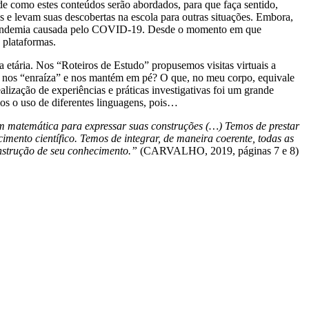
e como estes conteúdos serão abordados, para que faça sentido,
s e levam suas descobertas na escola para outras situações. Embora,
da pandemia causada pelo COVID-19. Desde o momento em que
 plataformas.
 etária. Nos “Roteiros de Estudo” propusemos visitas virtuais a
ue nos “enraíza” e nos mantém em pé? O que, no meu corpo, equivale
lização de experiências e práticas investigativas foi um grande
mos o uso de diferentes linguagens, pois…
em matemática para expressar suas construções (…) Temos de prestar
imento científico. Temos de integrar, de maneira coerente, todas as
onstrução de seu conhecimento.”
(CARVALHO, 2019, páginas 7 e 8)