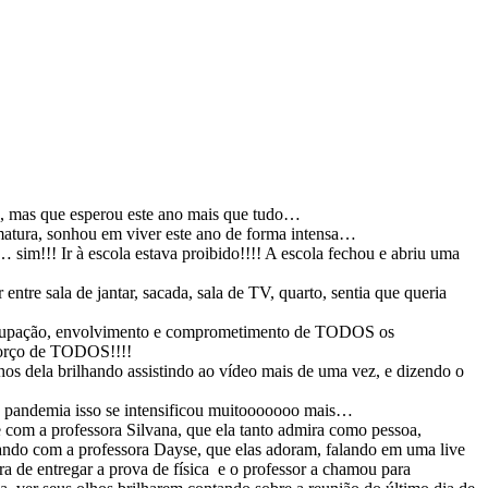
a, mas que esperou este ano mais que tudo…
rmatura, sonhou em viver este ano de forma intensa…
… sim!!! Ir à escola estava proibido!!!! A escola fechou e abriu uma
tre sala de jantar, sacada, sala de TV, quarto, sentia que queria
reocupação, envolvimento e comprometimento de TODOS os
sforço de TODOS!!!!
hos dela brilhando assistindo ao vídeo mais de uma vez, e dizendo o
sa pandemia isso se intensificou muitooooooo mais…
 com a professora Silvana, que ela tanto admira como pessoa,
brando com a professora Dayse, que elas adoram, falando em uma live
a de entregar a prova de física e o professor a chamou para