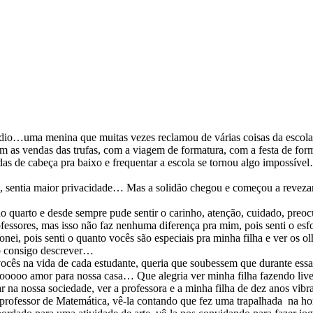
édio…uma menina que muitas vezes reclamou de várias coisas da escol
om as vendas das trufas, com a viagem de formatura, com a festa de fo
das de cabeça pra baixo e frequentar a escola se tornou algo impossível
, sentia maior privacidade… Mas a solidão chegou e começou a revezar en
o quarto e desde sempre pude sentir o carinho, atenção, cuidado, p
rofessores, mas isso não faz nenhuma diferença pra mim, pois senti o e
i, pois senti o quanto vocês são especiais pra minha filha e ver os ol
ão consigo descrever…
vocês na vida de cada estudante, queria que soubessem que durante es
tooooo amor para nossa casa… Que alegria ver minha filha fazendo live
ar na nossa sociedade, ver a professora e a minha filha de dez anos vi
professor de Matemática, vê-la contando que fez uma trapalhada na hor