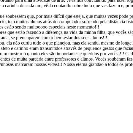
ordado para uma atividade de arte, vê-la nos convidando para fazer iog
a carinha de cada um, vê-la contando sobre tudo que vcs fazem e, prin
que soubessem que, por mais difícil que esteja, que muitas vezes pode p
io, tem muitos alunos atrás do computador sofrendo pela distância físi
dos estão sendo muitooooo especiais neste momento!!!
e estão fazendo a diferença na vida da minha filha, que vocês são e
 aula, se preocuparem com o bem-estar dos seus alunos!!!!
u, ela não curtiu tudo o que planejou, mas ela sentiu, mesmo de longe,
 afeto e carinho eram transmitidos através de pequenos gestos que faz
iram mostrar o quanto eles são importantes e queridos por vocês!!!! Ca
tos de muita parceria entre professores e alunos. Vocês souberam faze
lhosas marcaram nossas vidas!!! Nossa eterna gratidão a todos os profe