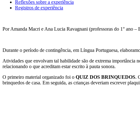
Reflexões sobre a experiência
Registros de experiência
Por Amanda Macri e Ana Lucia Ravagnani (professoras do 1° ano – 
Durante o período de contingência, em Língua Portuguesa, elaboramos a
Atividades que envolvam tal habilidade são de extrema importância no
relacionando o que acreditam estar escrito à pauta sonora.
O primeiro material organizado foi o
QUIZ DOS BRINQUEDOS
. 
brinquedos de casa. Em seguida, as crianças deveriam escrever plaqui