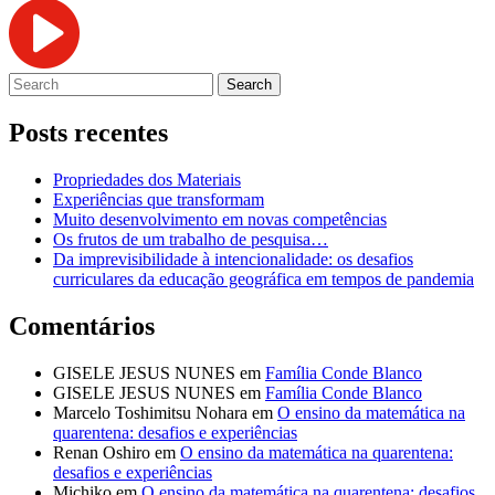
Posts recentes
Propriedades dos Materiais
Experiências que transformam
Muito desenvolvimento em novas competências
Os frutos de um trabalho de pesquisa…
Da imprevisibilidade à intencionalidade: os desafios
curriculares da educação geográfica em tempos de pandemia
Comentários
GISELE JESUS NUNES
em
Família Conde Blanco
GISELE JESUS NUNES
em
Família Conde Blanco
Marcelo Toshimitsu Nohara
em
O ensino da matemática na
quarentena: desafios e experiências
Renan Oshiro
em
O ensino da matemática na quarentena:
desafios e experiências
Michiko
em
O ensino da matemática na quarentena: desafios