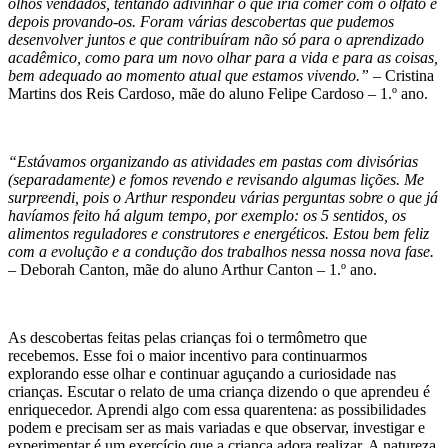
olhos vendados, tentando adivinhar o que iria comer com o olfato e
depois provando-os. Foram várias descobertas que pudemos
desenvolver juntos e que contribuíram não só para o aprendizado
acadêmico, como para um novo olhar para a vida e para as coisas,
bem adequado ao momento atual que estamos vivendo.” –
Cristina
Martins dos Reis Cardoso, mãe do aluno Felipe Cardoso – 1.º ano.
“Estávamos organizando as atividades em pastas com divisórias
(separadamente) e fomos revendo e revisando algumas lições. Me
surpreendi, pois o Arthur respondeu várias perguntas sobre o que já
havíamos feito há algum tempo, por exemplo: os 5 sentidos, os
alimentos reguladores e construtores e energéticos. Estou bem feliz
com a evolução e a condução dos trabalhos nessa nossa nova fase.
– Deborah Canton, mãe do aluno Arthur Canton – 1.º ano.
As descobertas feitas pelas crianças foi o termômetro que
recebemos. Esse foi o maior incentivo para continuarmos
explorando esse olhar e continuar aguçando a curiosidade nas
crianças. Escutar o relato de uma criança dizendo o que aprendeu é
enriquecedor. Aprendi algo com essa quarentena: as possibilidades
podem e precisam ser as mais variadas e que observar, investigar e
experimentar é um exercício que a criança adora realizar. A natureza