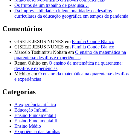
Os frutos de um trabalho de pesquisa…
Da imprevisibilidade à intencionalidade: os desafios
curriculares da educação geográfica em tempos de pandemia
Comentários
GISELE JESUS NUNES
em
Família Conde Blanco
GISELE JESUS NUNES
em
Família Conde Blanco
Marcelo Toshimitsu Nohara
em
O ensino da matemática na
quarentena: desafios e experiências
Renan Oshiro
em
O ensino da matemática na quarentena:
desafios e experiências
Michiko
em
O ensino da matemática na quarentena: desafios
e experiências
Categorias
A experiência artística
Educação Infantil
Ensino Fundamental I
Ensino Fundamental II
Ensino Médio
Experiência das famílias