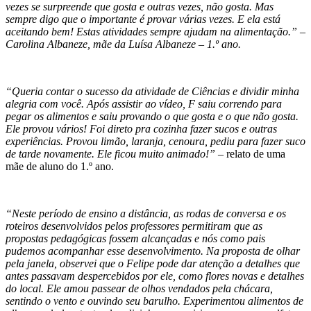
vezes se surpreende que gosta e outras vezes, não gosta. Mas
sempre digo que o importante é provar várias vezes. E ela está
aceitando bem! Estas atividades sempre ajudam na alimentação.” –
Carolina Albaneze, mãe da Luísa Albaneze – 1.º ano.
“Queria contar o sucesso da atividade de Ciências e dividir minha
alegria com você. Após assistir ao vídeo, F saiu correndo para
pegar os alimentos e saiu provando o que gosta e o que não gosta.
Ele provou vários! Foi direto pra cozinha fazer sucos e outras
experiências. Provou limão, laranja, cenoura, pediu para fazer suco
de tarde novamente. Ele ficou muito animado!”
– relato de uma
mãe de aluno do 1.º ano.
“Neste período de ensino a distância, as rodas de conversa e os
roteiros desenvolvidos pelos professores permitiram que as
propostas pedagógicas fossem alcançadas e nós como pais
pudemos acompanhar esse desenvolvimento. Na proposta de olhar
pela janela, observei que o Felipe pode dar atenção a detalhes que
antes passavam despercebidos por ele, como flores novas e detalhes
do local. Ele amou passear de olhos vendados pela chácara,
sentindo o vento e ouvindo seu barulho. Experimentou alimentos de