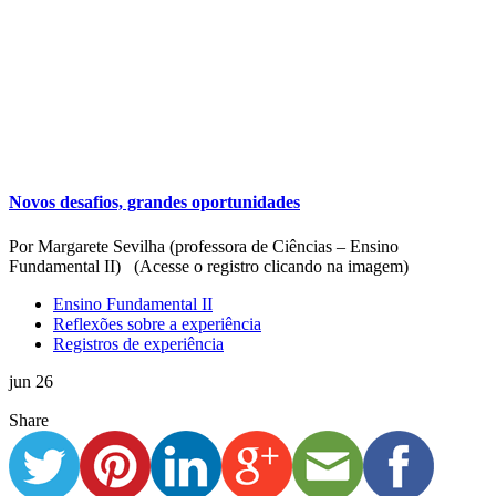
Novos desafios, grandes oportunidades
Por Margarete Sevilha (professora de Ciências – Ensino
Fundamental II) (Acesse o registro clicando na imagem)
Ensino Fundamental II
Reflexões sobre a experiência
Registros de experiência
jun 26
Share