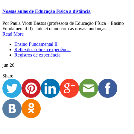
Nossas aulas de Educação Física a distância
Por Paula Viotti Bastos (professora de Educação Física – Ensino
Fundamental II) Iniciei o ano com as novas mudanças...
Read More
Ensino Fundamental II
Reflexões sobre a experiência
Registros de experiência
jun 26
Share