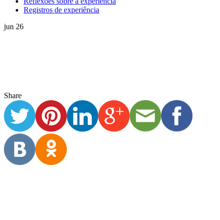
Nossa essência online
Por Andréa Muner Paulavicius (professora de Língua Inglesa –
Ensino Médio) https://youtu.be/_c8ZQYbeTM0
Ensino Médio
Reflexões sobre a experiência
Registros de experiência
jun 22
Share