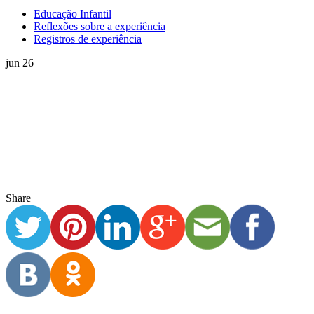
Educação Infantil
Reflexões sobre a experiência
Registros de experiência
jun 26
Share