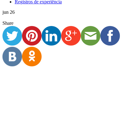
Registros de experiência
jun 26
Share