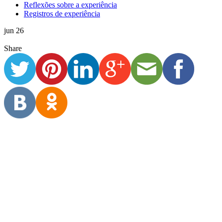
Reflexões sobre a experiência
Registros de experiência
jun 26
Share