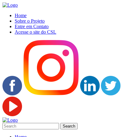
Home
Sobre o Projeto
Entre em Contato
Acesse o site do CSL
Home