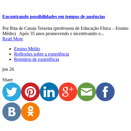
Encontrando possibilidades em tempos de ausências
Por Rita de Cassia Teixeira (professora de Educação Física – Ensino
Médio) Após 35 anos promovendo e incentivando o...
Read More
Ensino Médio
Reflexões sobre a experiência
Registros de experiência
jun 26
Share