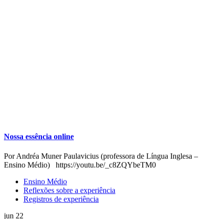
Lembranças boas em tempos difíceis
Por Vivian Aparecida Uema (professora de Língua Inglesa – Ensino
Fundamental I) Dou aulas de inglês há 16 anos,...
Read More
Ensino Fundamental I
Reflexões sobre a experiência
Registros de experiência